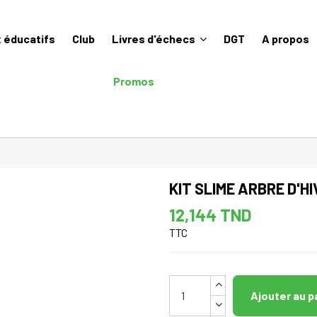
 éducatifs
Club
Livres d'échecs
DGT
A propos
Promos
KIT SLIME ARBRE D'H
12,144 TND
TTC
Ajouter au p