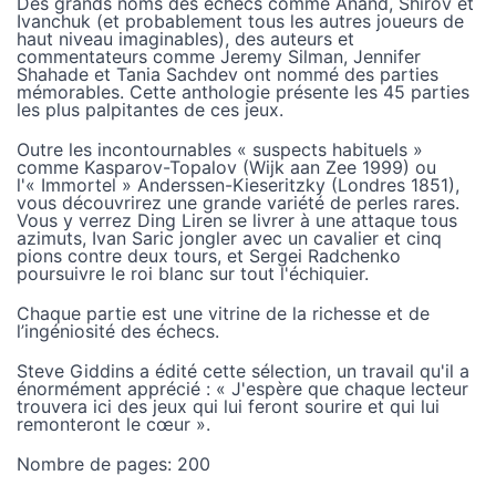
Des grands noms des échecs comme Anand, Shirov et
Ivanchuk (et probablement tous les autres joueurs de
haut niveau imaginables), des auteurs et
commentateurs comme Jeremy Silman, Jennifer
Shahade et Tania Sachdev ont nommé des parties
mémorables. Cette anthologie présente les 45 parties
les plus palpitantes de ces jeux.
Outre les incontournables « suspects habituels »
comme Kasparov-Topalov (Wijk aan Zee 1999) ou
l'« Immortel » Anderssen-Kieseritzky (Londres 1851),
vous découvrirez une grande variété de perles rares.
Vous y verrez Ding Liren se livrer à une attaque tous
azimuts, Ivan Saric jongler avec un cavalier et cinq
pions contre deux tours, et Sergei Radchenko
poursuivre le roi blanc sur tout l'échiquier.
Chaque partie est une vitrine de la richesse et de
l’ingéniosité des échecs.
Steve Giddins a édité cette sélection, un travail qu'il a
énormément apprécié : « J'espère que chaque lecteur
trouvera ici des jeux qui lui feront sourire et qui lui
remonteront le cœur ».
Nombre de pages:
200