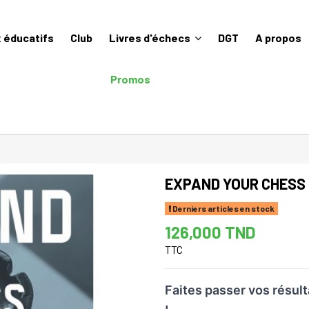
 éducatifs
Club
Livres d'échecs
DGT
A propos
Promos
EXPAND YOUR CHESS
Derniers articles en stock
126,000 TND
TTC
Faites passer vos résult