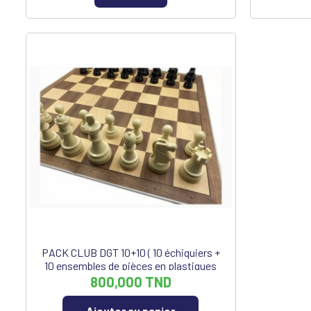
PACK CLUB DGT 10+10 ( 10 échiquiers +
10 ensembles de pièces en plastiques
DGT 95 mm)
800,000 TND
Ajouter au panier