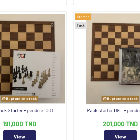
Promo !
Pack
Rupture de stock
Rupture de stock
ck Starter + pendule 1001
Pack starter DGT + pendu
191,000 TND
201,000 TND
View
View