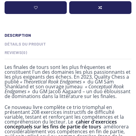
DESCRIPTION
DÉTAILS DU PRODUIT
REVIEWS
(0)
Les finales de tours sont les plus fréquentes et
constituent l'un des domaines les plus passionnants et
les plus exigeants des échecs. En 2023, Quality Chess a
publié
« Theoretical Rook Endgames »
du GM Sam
Shankland et son ouvrage jumeau
« Conceptual Rook
Endgames »
du GM Jacob Aagaard – un duo éblouissant
de dominations dans la littérature sur les finales.
Ce nouveau livre complète ce trio triomphal en
présentant 208 exercices instructifs de difficulté
variable, testant et renforçant les compétences et la
compréhension du lecteur. Le
cahier d'exercices
conceptuels sur les fins de partie de tours
améliorera
considérablement vos compétences en fin de partie,