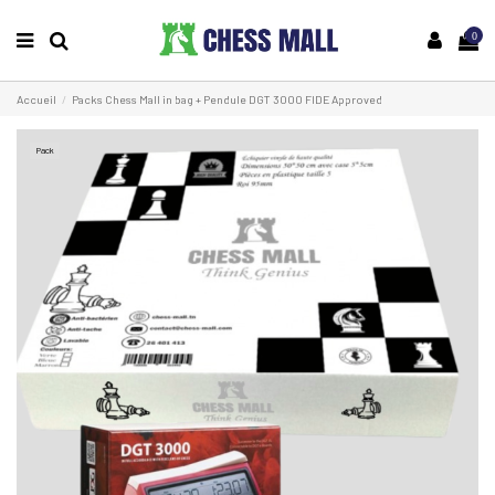
0
Accueil
Packs Chess Mall in bag + Pendule DGT 3000 FIDE Approved
Pack