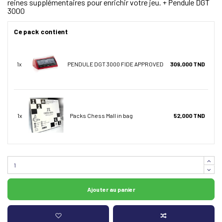
reines supplémentaires pour enrichir votre jeu. +
Pendule DGT
3000
Ce pack contient
1x
PENDULE DGT 3000 FIDE APPROVED
309,000 TND
1x
Packs Chess Mall in bag
52,000 TND
Ajouter au panier